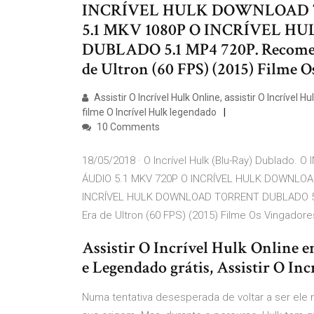
INCRÍVEL HULK DOWNLOAD 
5.1 MKV 1080P O INCRÍVEL
DUBLADO 5.1 MP4 720P. Recomend
de Ultron (60 FPS) (2015) Filme O
Assistir O Incrível Hulk Online, assistir O Incrível 
filme O Incrível Hulk legendado
10 Comments
18/05/2018 · O Incrível Hulk (Blu-Ray) Dubla
ÁUDIO 5.1 MKV 720P O INCRÍVEL HULK DOWNLO
INCRÍVEL HULK DOWNLOAD TORRENT DUBLADO 5.1 
Era de Ultron (60 FPS) (2015) Filme Os Vingadore
Assistir O Incrível Hulk Online 
e Legendado grátis, Assistir O In
Numa tentativa desesperada de voltar a ser ele 