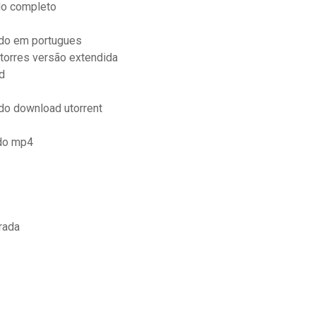
do completo
ado em portugues
torres versão extendida
d
ado download utorrent
do mp4
rada