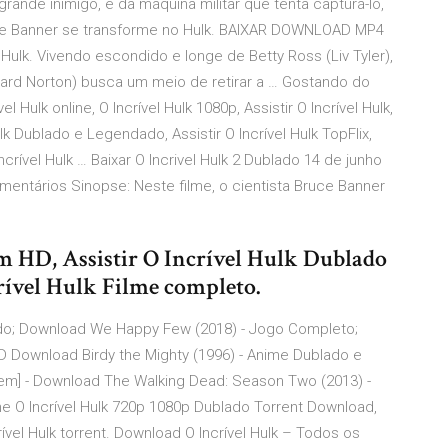
rande inimigo, e da máquina militar que tenta capturá-lo,
que Banner se transforme no Hulk. BAIXAR DOWNLOAD MP4
ulk. Vivendo escondido e longe de Betty Ross (Liv Tyler),
ward Norton) busca um meio de retirar a … Gostando do
 Hulk online, O Incrível Hulk 1080p, Assistir O Incrível Hulk,
 Hulk Dublado e Legendado, Assistir O Incrível Hulk TopFlix,
 Incrível Hulk … Baixar O Incrivel Hulk 2 Dublado 14 de junho
mentários Sinopse: Neste filme, o cientista Bruce Banner
em HD, Assistir O Incrível Hulk Dublado
crível Hulk Filme completo.
ado; Download We Happy Few (2018) - Jogo Completo;
 D Download Birdy the Mighty (1996) - Anime Dublado e
m] - Download The Walking Dead: Season Two (2013) -
e O Incrível Hulk 720p 1080p Dublado Torrent Download,
ível Hulk torrent. Download O Incrível Hulk – Todos os