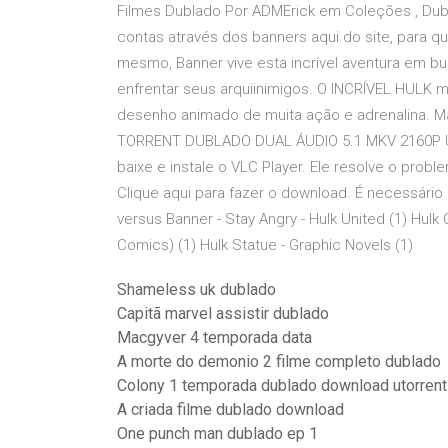
Filmes Dublado Por ADMErick em Coleções , Dublad
contas através dos banners aqui do site, para q
mesmo, Banner vive esta incrível aventura em b
enfrentar seus arquiinimigos. O INCRÍVEL HULK
desenho animado de muita ação e adrenalina. 
TORRENT DUBLADO DUAL ÁUDIO 5.1 MKV 2160P UL
baixe e instale o VLC Player. Ele resolve o proble
Clique aqui para fazer o download. É necessário 
versus Banner - Stay Angry - Hulk United (1) Hulk
Comics) (1) Hulk Statue - Graphic Novels (1)
Shameless uk dublado
Capitã marvel assistir dublado
Macgyver 4 temporada data
A morte do demonio 2 filme completo dublado
Colony 1 temporada dublado download utorrent
A criada filme dublado download
One punch man dublado ep 1