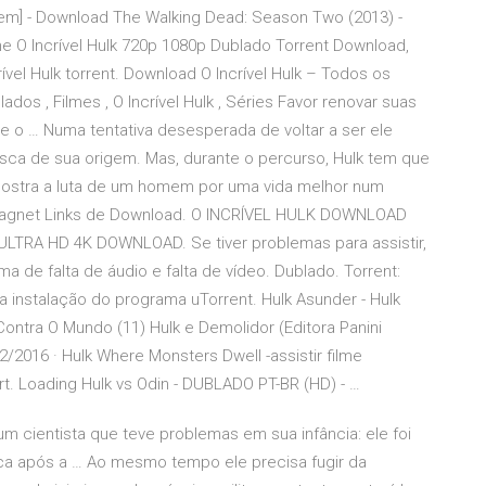
m] - Download The Walking Dead: Season Two (2013) -
e O Incrível Hulk 720p 1080p Dublado Torrent Download,
ível Hulk torrent. Download O Incrível Hulk – Todos os
os , Filmes , O Incrível Hulk , Séries Favor renovar suas
ue o … Numa tentativa desesperada de voltar a ser ele
usca de sua origem. Mas, durante o percurso, Hulk tem que
 mostra a luta de um homem por uma vida melhor num
Magnet Links de Download. O INCRÍVEL HULK DOWNLOAD
TRA HD 4K DOWNLOAD. Se tiver problemas para assistir,
ma de falta de áudio e falta de vídeo. Dublado. Torrent:
a instalação do programa uTorrent. Hulk Asunder - Hulk
 Contra O Mundo (11) Hulk e Demolidor (Editora Panini
2/2016 · Hulk Where Monsters Dwell -assistir filme
. Loading Hulk vs Odin - DUBLADO PT-BR (HD) - …
 um cientista que teve problemas em sua infância: ele foi
ca após a … Ao mesmo tempo ele precisa fugir da