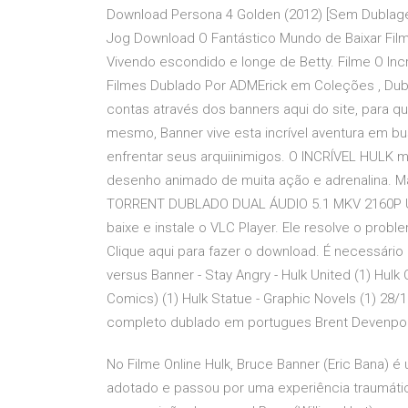
Download Persona 4 Golden (2012) [Sem Dublage
Jog Download O Fantástico Mundo de Baixar Film
Vivendo escondido e longe de Betty. Filme O Incr
Filmes Dublado Por ADMErick em Coleções , Dublad
contas através dos banners aqui do site, para q
mesmo, Banner vive esta incrível aventura em b
enfrentar seus arquiinimigos. O INCRÍVEL HULK
desenho animado de muita ação e adrenalina. 
TORRENT DUBLADO DUAL ÁUDIO 5.1 MKV 2160P UL
baixe e instale o VLC Player. Ele resolve o proble
Clique aqui para fazer o download. É necessário 
versus Banner - Stay Angry - Hulk United (1) Hulk
Comics) (1) Hulk Statue - Graphic Novels (1) 28/1
completo dublado em portugues Brent Devenport
No Filme Online Hulk, Bruce Banner (Eric Bana) é
adotado e passou por uma experiência traumáti