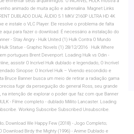
ue enfrentar seus arquiinimigos. O INCRÍVEL HULK mostra a
nho animado de muita ação e adrenalina. Magnet Links
RENT DUBLADO DUAL ÁUDIO 5.1 MKV 2160P ULTRA HD 4K
e e instale o VLC Player. Ele resolve o problema de falta
ue aqui para fazer o download. É necessário a instalação do
nner - Stay Angry - Hulk United (1) Hulk Contra O Mundo
 Hulk Statue - Graphic Novels (1) 28/12/2016 · Hulk Where
 em portugues Brent Devenport. Loading Hulk vs Odin -
line, assistir O Incrível Hulk dublado e legendado, O Incrível
legendado Sinopse: O Incrível Hulk – Vivendo escondido e
sta Bruce Banner busca um meio de retirar a radiação gama
ecisa fugir da perseguição do general Ross, seu grande
lo, na intenção de explorar o poder que faz com que Banner
ULK - Filme completo - dublado Millito Lancaster. Loading
subscribe. Working Subscribe Subscribed Unsubscribe.
ado; Download We Happy Few (2018) - Jogo Completo;
 D Download Birdy the Mighty (1996) - Anime Dublado e