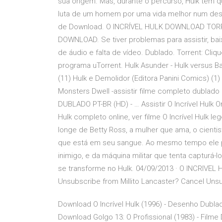
sua origem. Mas, durante o percurso, Hulk tem q
luta de um homem por uma vida melhor num dese
de Download. O INCRÍVEL HULK DOWNLOAD TOR
DOWNLOAD. Se tiver problemas para assistir, baix
de áudio e falta de vídeo. Dublado. Torrent: Cliq
programa uTorrent. Hulk Asunder - Hulk versus Ba
(11) Hulk e Demolidor (Editora Panini Comics) (1)
Monsters Dwell -assistir filme completo dublado
DUBLADO PT-BR (HD) - … Assistir O Incrível Hulk On
Hulk completo online, ver filme O Incrível Hulk 
longe de Betty Ross, a mulher que ama, o cienti
que está em seu sangue. Ao mesmo tempo ele pr
inimigo, e da máquina militar que tenta capturá-
se transforme no Hulk. 04/09/2013 · O INCRIVEL H
Unsubscribe from Millito Lancaster? Cancel Un
Download O Incrível Hulk (1996) - Desenho Dubl
Download Golgo 13: O Profissional (1983) - Filme