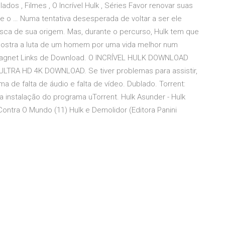
os , Filmes , O Incrível Hulk , Séries Favor renovar suas
ue o … Numa tentativa desesperada de voltar a ser ele
usca de sua origem. Mas, durante o percurso, Hulk tem que
 mostra a luta de um homem por uma vida melhor num
Magnet Links de Download. O INCRÍVEL HULK DOWNLOAD
TRA HD 4K DOWNLOAD. Se tiver problemas para assistir,
ma de falta de áudio e falta de vídeo. Dublado. Torrent:
a instalação do programa uTorrent. Hulk Asunder - Hulk
 Contra O Mundo (11) Hulk e Demolidor (Editora Panini