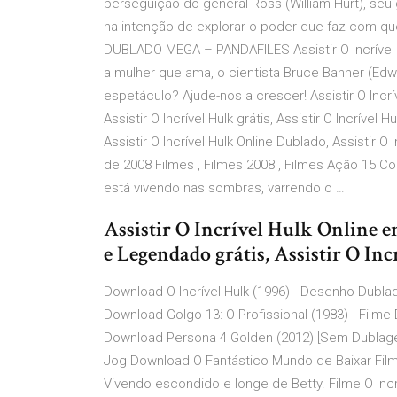
perseguição do general Ross (William Hurt), seu g
na intenção de explorar o poder que faz com 
DUBLADO MEGA – PANDAFILES Assistir O Incrível H
a mulher que ama, o cientista Bruce Banner (Ed
espetáculo? Ajude-nos a crescer! Assistir O Incrível
Assistir O Incrível Hulk grátis, Assistir O Incrível
Assistir O Incrível Hulk Online Dublado, Assistir O
de 2008 Filmes , Filmes 2008 , Filmes Ação 15 Co
está vivendo nas sombras, varrendo o …
Assistir O Incrível Hulk Online 
e Legendado grátis, Assistir O In
Download O Incrível Hulk (1996) - Desenho Dubl
Download Golgo 13: O Profissional (1983) - Filme
Download Persona 4 Golden (2012) [Sem Dublage
Jog Download O Fantástico Mundo de Baixar Film
Vivendo escondido e longe de Betty. Filme O Incr