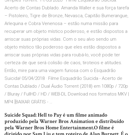
Simples Torrent. 11/03/2020 · Filme Esquadrão Suicida:
Acerto de Contas Dublado. Amanda Waller e sua força tarefa
– Pistoleiro, Tigre de Bronze, Nevasca, Capitão Bumerangue,
Arlequina e Cobra Venenosa – estão numa missão para
recuperar um objeto místico poderoso, e estão dispostos a
arriscar suas próprias vidas. Com o seu alvo sendo um
objeto místico tão poderoso que eles estão dispostos a
arriscar suas próprias vidas para roubá-lo, você pode ter
certeza de que será colisão de caos, tiroteios e atitudes.
Então, mire para uma viagem furiosa com o Esquadrão
Suicida! 05/04/2018 · Filme Esquadrão Suicida - Acerto de
Contas Dublado / Dual Áudio Torrent (2018) em 1080p / 720p
/ Bluray / FullHD / HD / WEB-DL Download nos formatos MKV |
MP4 [BAIXAR GRÁTIS - …
Suicide Squad: Hell to Pay é um filme animado
produzido pela Warner Bros Animation e distribuído
pela Warner Bros Home Entertainment.O filme é
dirigido por Sam Liu e tem roteiro de Alan Burnett. É o