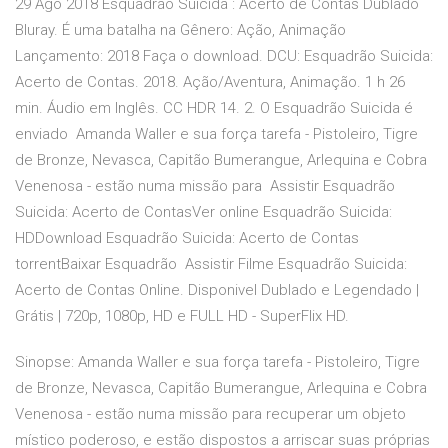
29 Ago 2018 Esquadrão Suicida : Acerto de Contas Dublado
Bluray. É uma batalha na Gênero: Ação, Animação
Lançamento: 2018 Faça o download. DCU: Esquadrão Suicida:
Acerto de Contas. ‪2018‬. Ação/Aventura, Animação. ‪1 h 26
min‬. Áudio em Inglês. ‪CC‬ ‪HDR‬ ‪14‬. 2. O Esquadrão Suicida é
enviado Amanda Waller e sua força tarefa - Pistoleiro, Tigre
de Bronze, Nevasca, Capitão Bumerangue, Arlequina e Cobra
Venenosa - estão numa missão para Assistir Esquadrão
Suicida: Acerto de ContasVer online Esquadrão Suicida:
HDDownload Esquadrão Suicida: Acerto de Contas
torrentBaixar Esquadrão Assistir Filme Esquadrão Suicida:
Acerto de Contas Online. Disponivel Dublado e Legendado |
Grátis | 720p, 1080p, HD e FULL HD - SuperFlix HD.
Sinopse: Amanda Waller e sua força tarefa - Pistoleiro, Tigre
de Bronze, Nevasca, Capitão Bumerangue, Arlequina e Cobra
Venenosa - estão numa missão para recuperar um objeto
místico poderoso, e estão dispostos a arriscar suas próprias